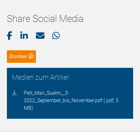
Share Social Media
Drucken
Medien zum Artikel
Pett_Man_Suelm__3-
2022_September_bis_November.pdf (.pdf, 5
MB)