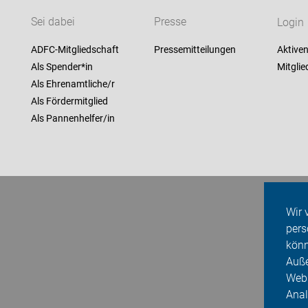
Sei dabei
Presse
Login
ADFC-Mitgliedschaft
Pressemitteilungen
Aktiven
Als Spender*in
Mitglie
Als Ehrenamtliche/r
Als Fördermitglied
Als Pannenhelfer/in
Wir 
pers
könn
Auße
Webs
Anal