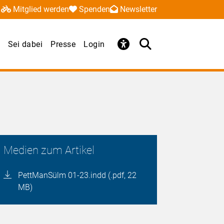
Mitglied werden
Spenden
Newsletter
Sei dabei
Presse
Login
Medien zum Artikel
PettManSülm 01-23.indd (.pdf, 22
MB)