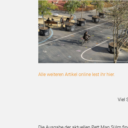
Alle weiteren Artikel online lest ihr hier.
Viel 
Die Ausgabe der aktuellen Pett Man Sülm find