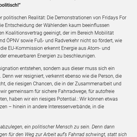
olitisch!“
r politischen Realität: Die Demonstrationen von Fridays For
die Entscheidung der Wählenden kaum beeinflussen
n Koalitionsvertrag geeinigt, der im Bereich Mobilität
 und ÖPNV sowie Fuß- und Radverkehr nicht so fördert, wie
d die EU-Kommission erkennt Energie aus Atom- und
 der erneuerbaren Energien zu beschleunigen.
ignation entstehen, sondern aus dieser muss sich ein
 Denn wer resigniert, verkennt ebenso wie die Person, die
cht, die riesigen Chancen, die in der Zusammenarbeit und
ir gemeinsam für sichere Fahrradwege, für autofreie
en, haben wir ein riesiges Potential.: Wir können etwas
en – hinein in andere Interessenverbände, in die
 abzulegen, ein politischer Mensch zu sein. Denn dann
gen für den Weg zur Arbeit auf’s Fahrrad schwingt, statt sich