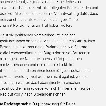
chen verkennt, vergisst, verlacht. Eine Reihe von
 in wissenschaftlichen Arbeiten, illegalen Parteispenden und
ser Vorfälle eine nicht zu kleine Verantwortung dafür, dass
nen zunehmend als selbstverliebte Egoist*innen
g mit Politik nichts am Hut haben wollen.
k auf die politischen Verhältnisse ist in seiner
fspolitiker*innen haben die Menschen in ihren Wahlkreisen
n. Besonders in kommunalen Parlamenten, wo Fahrrad-
die die Lebensrealitäten der Bürger*innen vor Ort kennen.
orderungen ihre Nachbar*innen zu kämpfen haben.
ihren Mitmenschen und deren Ideen steckt. Im
ren Idealen und von ihren Ideen für gesellschaftliches
erantwortung, weil es ihnen nicht egal ist, wie die
 sondern weil sie das Leben ihrer Mitmenschen
 egal, ob die Fahrradwege vor sich hin verfallen, sondern
 Rad gut von A nach B gelangen können.
hte Radwege stehst Du (unbewusst) für Deine